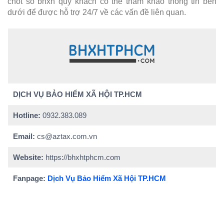
chốt sổ bhxh quý khách có thể tham khảo thông tin bên
dưới để được hỗ trợ 24/7 về các vấn đề liên quan.
DỊCH VỤ BẢO HIỂM XÃ HỘI TP.HCM
Hotline:
0932.383.089
Email:
cs@aztax.com.vn
Website:
https://bhxhtphcm.com
Fanpage:
Dịch Vụ Bảo Hiểm Xã Hội TP.HCM