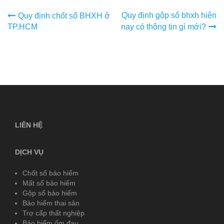
Điều
Quy định gộp sổ bhxh hiện
Quy định chốt sổ BHXH ở
TP.HCM
nay có thông tin gì mới?
hướng
bài
viết
LIÊN HỆ
DỊCH VỤ
Chốt sổ bảo hiểm
Mất sổ bảo hiểm
Gộp sổ bảo hiểm
Bảo hiểm thai sản
Trợ cấp thất nghiệp
Bảo hiểm ốm đau