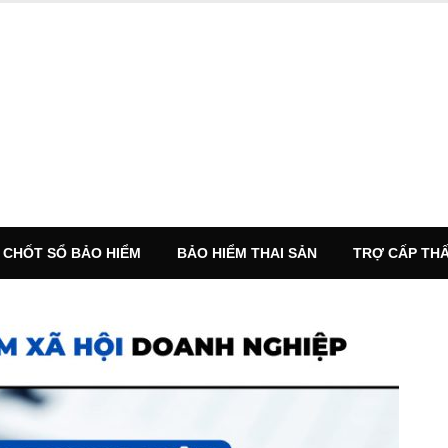
CHỐT SỔ BẢO HIỂM
BẢO HIỂM THAI SẢN
TRỢ CẤP THẤ