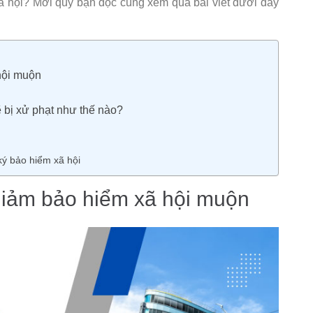
ã hội? Mời quý bạn đọc cùng xem qua bài viết dưới đây
hội muộn
bị xử phạt như thế nào?
ký bảo hiểm xã hội
giảm bảo hiểm xã hội muộn