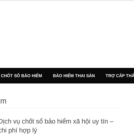
CHỐT SỔ BẢO HIỂM
BẢO HIỂM THAI SẢN
TRỢ CẤP THẤ
ểm
Dịch vụ chốt sổ bảo hiểm xã hội uy tín –
chi phí hợp lý