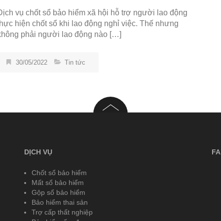
Dịch vụ chốt sổ bảo hiểm xã hội hỗ trợ người lao động
thực hiện chốt sổ khi lao động nghỉ việc. Thế nhưng
không phải người lao động nào […]
30/05/2022
Tin tức
DỊCH VỤ
FA
Chốt sổ bảo hiểm
Mất sổ bảo hiểm
Gộp sổ bảo hiểm
Bảo hiểm thai sản
Trợ cấp thất nghiệp