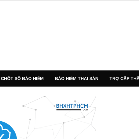
CHỐT SỔ BẢO HIỂM
BẢO HIỂM THAI SẢN
TRỢ CẤP THẤ