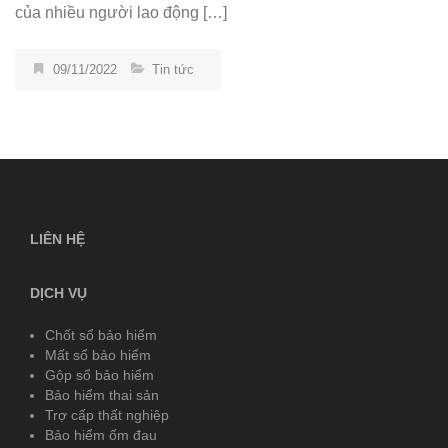
của nhiều người lao động […]
09/11/2022
Tin tức
LIÊN HỆ
DỊCH VỤ
Chốt sổ bảo hiểm
Mất sổ bảo hiểm
Gộp sổ bảo hiểm
Bảo hiểm thai sản
Trợ cấp thất nghiệp
Bảo hiểm ốm đau