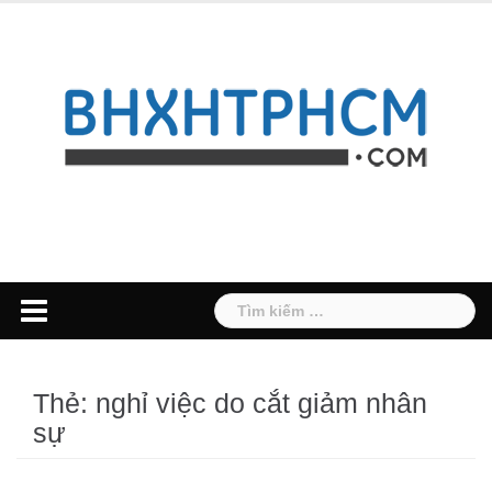
Skip
to
content
Tìm
kiếm
cho:
Thẻ:
nghỉ việc do cắt giảm nhân
sự